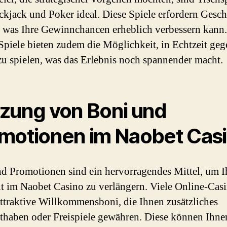
ckjack und Poker ideal. Diese Spiele erfordern Gesc
 was Ihre Gewinnchancen erheblich verbessern kann.
Spiele bieten zudem die Möglichkeit, in Echtzeit geg
zu spielen, was das Erlebnis noch spannender macht.
zung von Boni und
motionen im Naobet Cas
d Promotionen sind ein hervorragendes Mittel, um I
it im Naobet Casino zu verlängern. Viele Online-Cas
attraktive Willkommensboni, die Ihnen zusätzliches
thaben oder Freispiele gewähren. Diese können Ihne