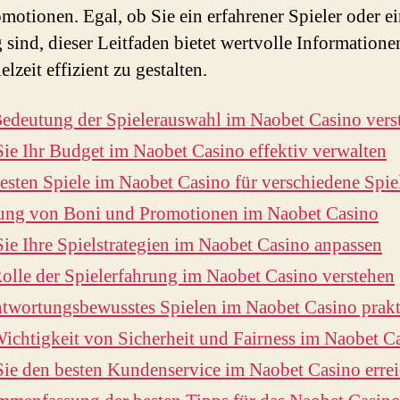
motionen. Egal, ob Sie ein erfahrener Spieler oder e
 sind, dieser Leitfaden bietet wertvolle Information
elzeit effizient zu gestalten.
edeutung der Spielerauswahl im Naobet Casino vers
ie Ihr Budget im Naobet Casino effektiv verwalten
esten Spiele im Naobet Casino für verschiedene Spiel
ung von Boni und Promotionen im Naobet Casino
ie Ihre Spielstrategien im Naobet Casino anpassen
olle der Spielerfahrung im Naobet Casino verstehen
twortungsbewusstes Spielen im Naobet Casino prakt
ichtigkeit von Sicherheit und Fairness im Naobet C
ie den besten Kundenservice im Naobet Casino erre