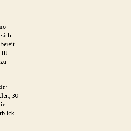
ino
 sich
bereit
ilft
 zu
der
elen, 30
iert
rblick