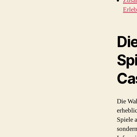
Zusam
Erleb
Di
Sp
Ca
Die Wah
erhebli
Spiele 
sondern