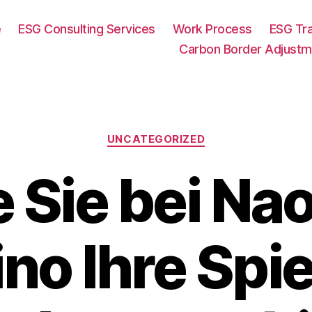
e
ESG Consulting Services
Work Process
ESG Tra
Carbon Border Adjust
UNCATEGORIZED
 Sie bei Na
no Ihre Spie