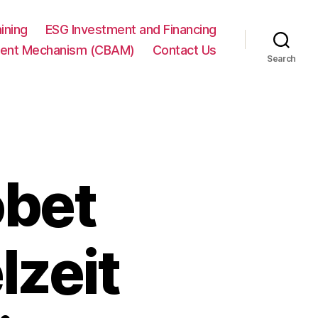
ining
ESG Investment and Financing
ment Mechanism (CBAM)
Contact Us
Search
obet
lzeit