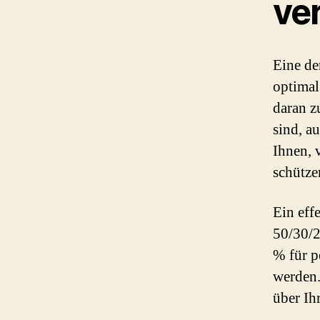
ve
Eine de
optimal
daran z
sind, a
Ihnen, 
schütze
Ein eff
50/30/2
% für p
werden.
über Ihr