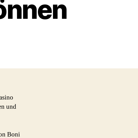
können
asino
en und
von Boni