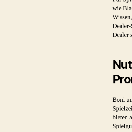
wie Bla
Wissen,
Dealer-
Dealer 
Nut
Pro
Boni un
Spielze
bieten 
Spielgu