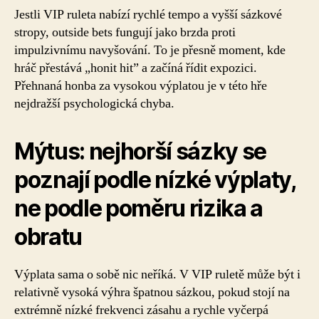
Jestli VIP ruleta nabízí rychlé tempo a vyšší sázkové
stropy, outside bets fungují jako brzda proti
impulzivnímu navyšování. To je přesně moment, kde
hráč přestává „honit hit” a začíná řídit expozici.
Přehnaná honba za vysokou výplatou je v této hře
nejdražší psychologická chyba.
Mýtus: nejhorší sázky se
poznají podle nízké výplaty,
ne podle poměru rizika a
obratu
Výplata sama o sobě nic neříká. V VIP ruletě může být i
relativně vysoká výhra špatnou sázkou, pokud stojí na
extrémně nízké frekvenci zásahu a rychle vyčerpá