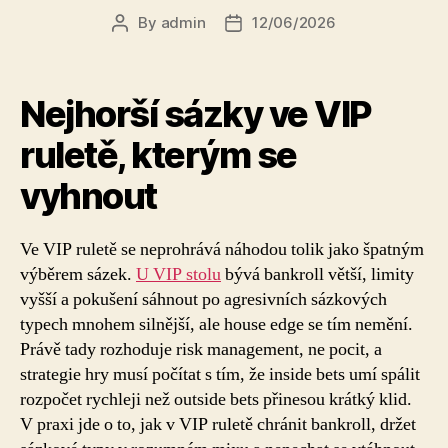
By
admin
12/06/2026
Nejhorší sázky ve VIP
ruletě, kterým se
vyhnout
Ve VIP ruletě se neprohrává náhodou tolik jako špatným
výběrem sázek.
U VIP stolu
bývá bankroll větší, limity
vyšší a pokušení sáhnout po agresivních sázkových
typech mnohem silnější, ale house edge se tím nemění.
Právě tady rozhoduje risk management, ne pocit, a
strategie hry musí počítat s tím, že inside bets umí spálit
rozpočet rychleji než outside bets přinesou krátký klid.
V praxi jde o to, jak v VIP ruletě chránit bankroll, držet