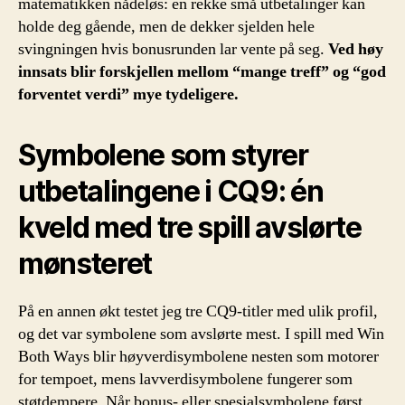
matematikken nådeløs: en rekke små utbetalinger kan
holde deg gående, men de dekker sjelden hele
svingningen hvis bonusrunden lar vente på seg.
Ved høy
innsats blir forskjellen mellom “mange treff” og “god
forventet verdi” mye tydeligere.
Symbolene som styrer
utbetalingene i CQ9: én
kveld med tre spill avslørte
mønsteret
På en annen økt testet jeg tre CQ9-titler med ulik profil,
og det var symbolene som avslørte mest. I spill med Win
Both Ways blir høyverdisymbolene nesten som motorer
for tempoet, mens lavverdisymbolene fungerer som
støtdempere. Når bonus- eller spesialsymbolene først