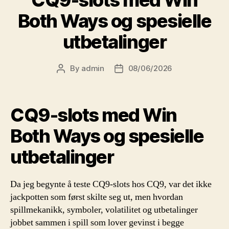
CQ9-slots med Win
Both Ways og spesielle
utbetalinger
By
admin
08/06/2026
CQ9-slots med Win
Both Ways og spesielle
utbetalinger
Da jeg begynte å teste CQ9-slots hos CQ9, var det ikke
jackpotten som først skilte seg ut, men hvordan
spillmekanikk, symboler, volatilitet og utbetalinger
jobbet sammen i spill som lover gevinst i begge