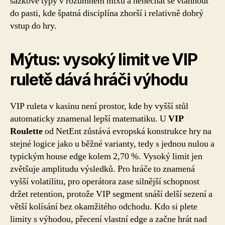
sázkové typy v rozumném mixu a nenechat se vtáhnout
do pasti, kde špatná disciplína zhorší i relativně dobrý
vstup do hry.
Mýtus: vysoký limit ve VIP
ruletě dává hráči výhodu
VIP ruleta v kasinu není prostor, kde by vyšší stůl
automaticky znamenal lepší matematiku. U
VIP
Roulette
od NetEnt zůstává evropská konstrukce hry na
stejné logice jako u běžné varianty, tedy s jednou nulou a
typickým house edge kolem 2,70 %. Vysoký limit jen
zvětšuje amplitudu výsledků. Pro hráče to znamená
vyšší volatilitu, pro operátora zase silnější schopnost
držet retention, protože VIP segment snáší delší sezení a
větší kolísání bez okamžitého odchodu. Kdo si plete
limity s výhodou, přecení vlastní edge a začne hrát nad