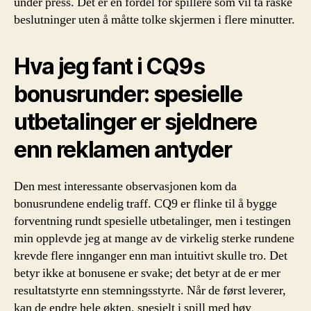
under press. Det er en fordel for spillere som vil ta raske
beslutninger uten å måtte tolke skjermen i flere minutter.
Hva jeg fant i CQ9s
bonusrunder: spesielle
utbetalinger er sjeldnere
enn reklamen antyder
Den mest interessante observasjonen kom da
bonusrundene endelig traff. CQ9 er flinke til å bygge
forventning rundt spesielle utbetalinger, men i testingen
min opplevde jeg at mange av de virkelig sterke rundene
krevde flere innganger enn man intuitivt skulle tro. Det
betyr ikke at bonusene er svake; det betyr at de er mer
resultatstyrte enn stemningsstyrte. Når de først leverer,
kan de endre hele økten, spesielt i spill med høy