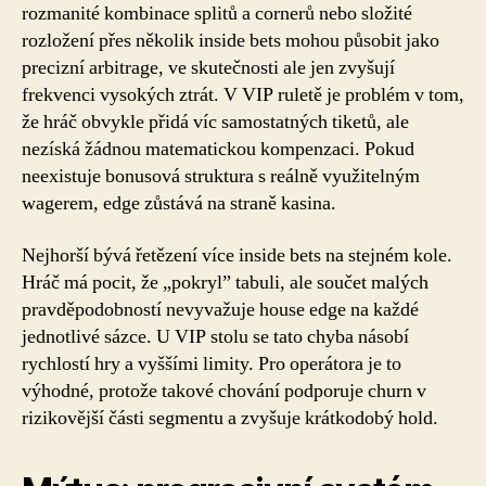
rozmanité kombinace splitů a cornerů nebo složité
rozložení přes několik inside bets mohou působit jako
precizní arbitrage, ve skutečnosti ale jen zvyšují
frekvenci vysokých ztrát. V VIP ruletě je problém v tom,
že hráč obvykle přidá víc samostatných tiketů, ale
nezíská žádnou matematickou kompenzaci. Pokud
neexistuje bonusová struktura s reálně využitelným
wagerem, edge zůstává na straně kasina.
Nejhorší bývá řetězení více inside bets na stejném kole.
Hráč má pocit, že „pokryl” tabuli, ale součet malých
pravděpodobností nevyvažuje house edge na každé
jednotlivé sázce. U VIP stolu se tato chyba násobí
rychlostí hry a vyššími limity. Pro operátora je to
výhodné, protože takové chování podporuje churn v
rizikovější části segmentu a zvyšuje krátkodobý hold.