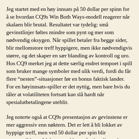
Jeg startet med en høy innsats på 50 dollar per spinn for
å se hvordan CQ9s Win Both Ways-modell reagerer når
skalaen blir brutal. Resultatet var tydelig: små
gevinstlinjer føltes mindre som pynt og mer som
nødvendig oksygen. Når spillet betaler fra begge sider,
blir mellomstore treff hyppigere, men ikke nødvendigvis
større, og det skaper en sær blanding av kontroll og uro.
Hos CQ9 merket jeg at dette særlig endret tempoet i spill
som bruker mange symboler med ulik verdi, fordi du får
flere “nesten”-situasjoner før en bonus faktisk lander.
For en høyinnsats-spiller er det nyttig, men bare hvis du
tåler at volatiliteten fortsatt kan slå hardt når
spesialutbetalingene uteblir.
Jeg noterte også at CQ9s presentasjon av gevinstene er
mer aggressiv enn nøktern. Det er lett å bli lokket av
hyppige treff, men ved 50 dollar per spin blir