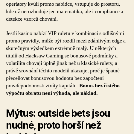
operátory kvůli promo nabídce, vstupuje do prostoru,
kde už nerozhoduje jen matematika, ale i compliance a
detekce vzorců chování.
Jestli kasino nabízí VIP ruletu v kombinaci s odlišnými
promo pravidly, může být rozdíl mezi zdánlivým edge a
skutečným výsledkem extrémně malý. U některých
titulů od Hacksaw Gaming se bonusové podmínky a
volatilita chovají úplně jinak než u klasické rulety, a
právě srovnání těchto modelů ukazuje, proč je špatné
přeceňovat bonusovou hodnotu bez započtení
pravděpodobnosti ztráty kapitálu.
Bonus bez čistého
výpočtu obratu není výhoda, ale náklad.
Mýtus: outside bets jsou
nudné, proto horší než