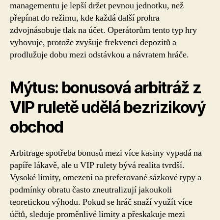
managementu je lepší držet pevnou jednotku, než
přepínat do režimu, kde každá další prohra
zdvojnásobuje tlak na účet. Operátorům tento typ hry
vyhovuje, protože zvyšuje frekvenci depozitů a
prodlužuje dobu mezi odstávkou a návratem hráče.
Mýtus: bonusová arbitráž z
VIP ruletě udělá bezrizikový
obchod
Arbitrage spotřeba bonusů mezi více kasiny vypadá na
papíře lákavě, ale u VIP rulety bývá realita tvrdší.
Vysoké limity, omezení na preferované sázkové typy a
podmínky obratu často zneutralizují jakoukoli
teoretickou výhodu. Pokud se hráč snaží využít více
účtů, sleduje proměnlivé limity a přeskakuje mezi