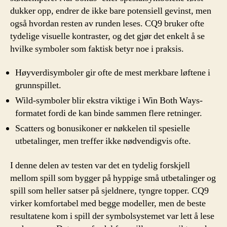
dukker opp, endrer de ikke bare potensiell gevinst, men
også hvordan resten av runden leses. CQ9 bruker ofte
tydelige visuelle kontraster, og det gjør det enkelt å se
hvilke symboler som faktisk betyr noe i praksis.
Høyverdisymboler gir ofte de mest merkbare løftene i
grunnspillet.
Wild-symboler blir ekstra viktige i Win Both Ways-
formatet fordi de kan binde sammen flere retninger.
Scatters og bonusikoner er nøkkelen til spesielle
utbetalinger, men treffer ikke nødvendigvis ofte.
I denne delen av testen var det en tydelig forskjell
mellom spill som bygger på hyppige små utbetalinger og
spill som heller satser på sjeldnere, tyngre topper. CQ9
virker komfortabel med begge modeller, men de beste
resultatene kom i spill der symbolsystemet var lett å lese