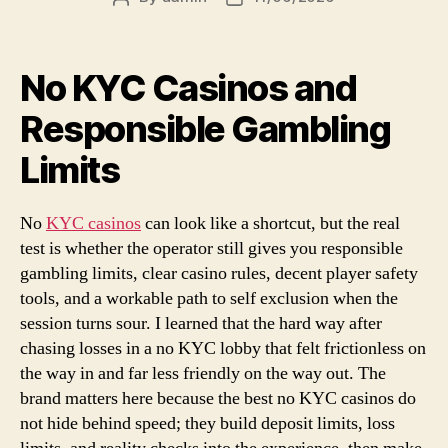
No KYC Casinos and
Responsible Gambling
Limits
No
KYC casinos
can look like a shortcut, but the real
test is whether the operator still gives you responsible
gambling limits, clear casino rules, decent player safety
tools, and a workable path to self exclusion when the
session turns sour. I learned that the hard way after
chasing losses in a no KYC lobby that felt frictionless on
the way in and far less friendly on the way out. The
brand matters here because the best no KYC casinos do
not hide behind speed; they build deposit limits, loss