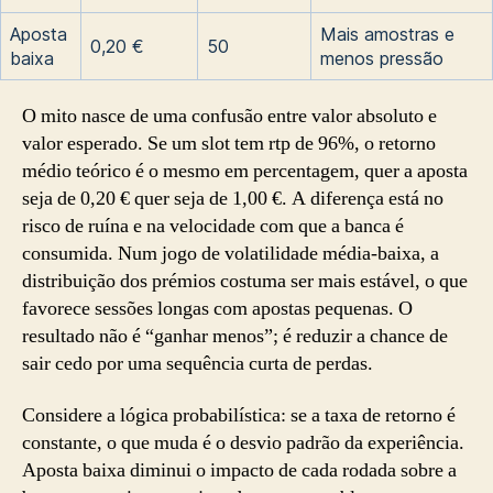
Aposta
Mais amostras e
0,20 €
50
baixa
menos pressão
O mito nasce de uma confusão entre valor absoluto e
valor esperado. Se um slot tem rtp de 96%, o retorno
médio teórico é o mesmo em percentagem, quer a aposta
seja de 0,20 € quer seja de 1,00 €. A diferença está no
risco de ruína e na velocidade com que a banca é
consumida. Num jogo de volatilidade média-baixa, a
distribuição dos prémios costuma ser mais estável, o que
favorece sessões longas com apostas pequenas. O
resultado não é “ganhar menos”; é reduzir a chance de
sair cedo por uma sequência curta de perdas.
Considere a lógica probabilística: se a taxa de retorno é
constante, o que muda é o desvio padrão da experiência.
Aposta baixa diminui o impacto de cada rodada sobre a