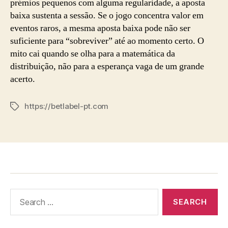
prémios pequenos com alguma regularidade, a aposta
baixa sustenta a sessão. Se o jogo concentra valor em
eventos raros, a mesma aposta baixa pode não ser
suficiente para “sobreviver” até ao momento certo. O
mito cai quando se olha para a matemática da
distribuição, não para a esperança vaga de um grande
acerto.
https://betlabel-pt.com