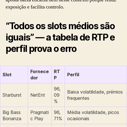
exposição e facilita controlo.
“Todos os slots médios são
iguais” — a tabela de RTP e
perfil prova o erro
Fornece
RT
Slot
Perfil
dor
P
96,
Baixa volatilidade, prémios
Starburst
NetEnt
09
frequentes
%
Big Bass
Pragmati
96,
Média volatilidade, picos
Bonanza
c Play
71%
ocasionais