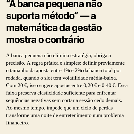
“A banca pequena não
suporta método” — a
matemática da gestão
mostra o contrário
A banca pequena não elimina estratégia; obriga a
precisão. A regra prática é simples: definir previamente
o tamanho da aposta entre 1% e 2% da banca total por
rodada, quando o slot tem volatilidade média-baixa.
Com 20 €, isso sugere apostas entre 0,20 € e 0,40 €. Essa
faixa preserva elasticidade suficiente para enfrentar
sequências negativas sem cortar a sessão cedo demais.
Ao mesmo tempo, impede que um ciclo de perdas
transforme uma noite de entretenimento num problema
financeiro.