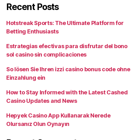
Recent Posts
Hotstreak Sports: The Ultimate Platform for
Betting Enthusiasts
Estrategias efectivas para disfrutar del bono
sol casino sin complicaciones
So lösen Sie Ihren izzi casino bonus code ohne
Einzahlung ein
How to Stay Informed with the Latest Cashed
Casino Updates and News
Hepyek Casino App Kullanarak Nerede
Olursanız Olun Oynayın