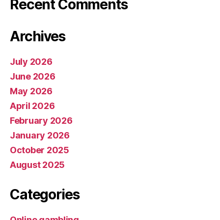
Recent Comments
Archives
July 2026
June 2026
May 2026
April 2026
February 2026
January 2026
October 2025
August 2025
Categories
Online gambling