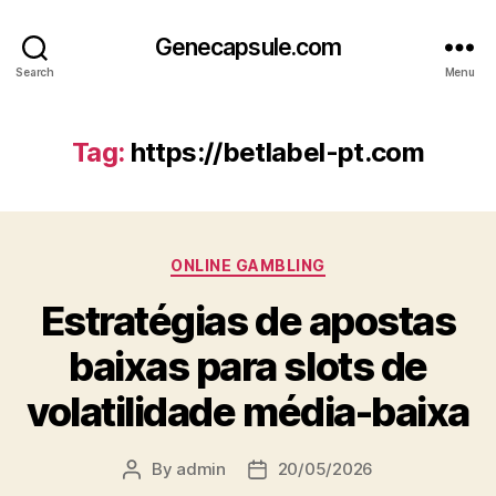
Genecapsule.com
Search
Menu
Tag:
https://betlabel-pt.com
ONLINE GAMBLING
Estratégias de apostas
baixas para slots de
volatilidade média-baixa
By
admin
20/05/2026