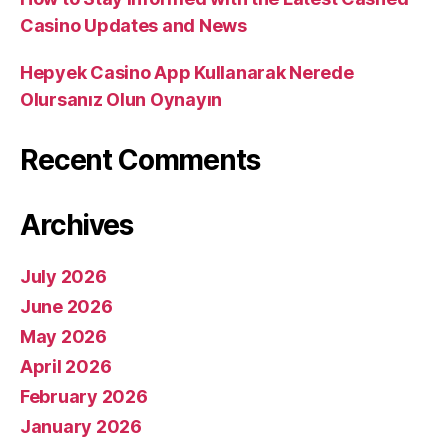
Casino Updates and News
Hepyek Casino App Kullanarak Nerede
Olursanız Olun Oynayın
Recent Comments
Archives
July 2026
June 2026
May 2026
April 2026
February 2026
January 2026