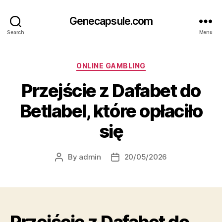
Genecapsule.com
Search
Menu
ONLINE GAMBLING
Przejście z Dafabet do
Betlabel, które opłaciło
się
By
admin
20/05/2026
Przejście z Dafabet do