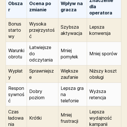
Znaczenie
Obsza
Ocena po
Wpływ na
dla
r
zmianie
gracza
operatora
Bonus
Wysoka
Szybsza
Lepsza
starto
przejrzystoś
aktywacja
konwersja
wy
ć
Łatwiejsze
Warunki
Mniej
do
Mniej sporów
obrotu
pomyłek
odczytania
Wypłat
Sprawniejsz
Większe
Niższy koszt
y
e
zaufanie
obsługi
Respon
Lepsza gra
Dobry
Wyższa
sywnoś
na
poziom
retencja
ć
telefonie
Czas
Lepsza
Mniej
ładowa
Krótki
wydajność
frustracji
nia
kampanii