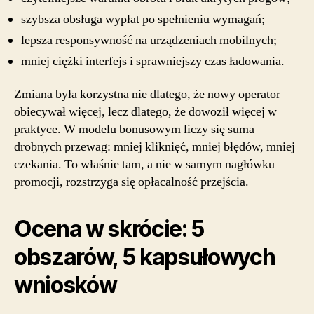
szybsza obsługa wypłat po spełnieniu wymagań;
lepsza responsywność na urządzeniach mobilnych;
mniej ciężki interfejs i sprawniejszy czas ładowania.
Zmiana była korzystna nie dlatego, że nowy operator
obiecywał więcej, lecz dlatego, że dowoził więcej w
praktyce. W modelu bonusowym liczy się suma
drobnych przewag: mniej kliknięć, mniej błędów, mniej
czekania. To właśnie tam, a nie w samym nagłówku
promocji, rozstrzyga się opłacalność przejścia.
Ocena w skrócie: 5
obszarów, 5 kapsułowych
wniosków